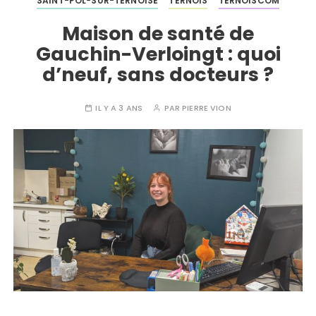
SAINT-POL-SUR-TERNOISE
TERNOIS
TERNOISCOM
Maison de santé de
Gauchin-Verloingt : quoi
d’neuf, sans docteurs ?
IL Y A 3 ANS
PAR
PIERRE VION