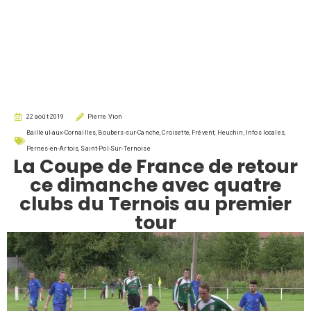
22 août 2019
Pierre Vion
Bailleul-aux-Cornailles
,
Boubers-sur-Canche
,
Croisette
,
Frévent
,
Heuchin
,
Infos locales
,
Pernes-en-Artois
,
Saint-Pol-Sur-Ternoise
La Coupe de France de retour
ce dimanche avec quatre
clubs du Ternois au premier
tour