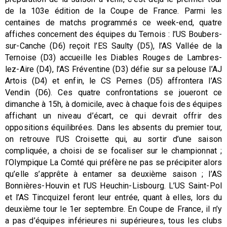
de la 103e édition de la Coupe de France. Parmi les
centaines de matchs programmés ce week-end, quatre
affiches concernent des équipes du Ternois : l’US Boubers-
sur-Canche (D6) reçoit l’ES Saulty (D5), l’AS Vallée de la
Ternoise (D3) accueille les Diables Rouges de Lambres-
lez-Aire (D4), l’AS Fréventine (D3) défie sur sa pelouse l’AJ
Artois (D4) et enfin, le CS Pernes (D5) affrontera l’AS
Vendin (D6). Ces quatre confrontations se joueront ce
dimanche à 15h, à domicile, avec à chaque fois des équipes
affichant un niveau d’écart, ce qui devrait offrir des
oppositions équilibrées. Dans les absents du premier tour,
on retrouve l’US Croisette qui, au sortir d’une saison
compliquée, a choisi de se focaliser sur le championnat ;
l’Olympique La Comté qui préfère ne pas se précipiter alors
qu’elle s’apprête à entamer sa deuxième saison ; l’AS
Bonnières-Houvin et l’US Heuchin-Lisbourg. L’US Saint-Pol
et l’AS Tincquizel feront leur entrée, quant à elles, lors du
deuxième tour le 1er septembre. En Coupe de France, il n’y
a pas d’équipes inférieures ni supérieures, tous les clubs