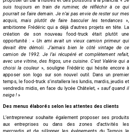
proposer un bar à huîtres et des poissons à la plancha. «
Je
suis toujours en train de ruminer, de réfléchir à ce qui
pourrait se faire demain. Je n’ai pas envie de rester sur mes
acquis, mais plutôt de faire basculer les tendances
»,
ambitionne Frédéric qui a déjà d’autres projets en tête. La
création de son nouveau food-truck était plutôt une
opportunité : «
Un ami avait un vieux camion primeur qui
devait être démoli. J’aimais bien le côté vintage de ce
camion de 1992. Je l’ai récupéré et complètement refait,
avec une vitrine, des frigos, une cuisine. C’est Valérie qui a
choisi la couleur
», souligne Frédéric qui hésite encore à
apposer son logo sur son nouvel outil. Dans un premier
temps, le food-truck s’installera les lundis, mardis, jeudis et
vendredis midis, en face du lycée Châtelet, «
sauf quand il
neige !
»
Des menus élaborés selon les attentes des clients
L’entrepreneur souhaite également proposer ses produits
aux entreprises ou dans des zones d’activités les
mercredis et de sillonner les événements du Ternois le