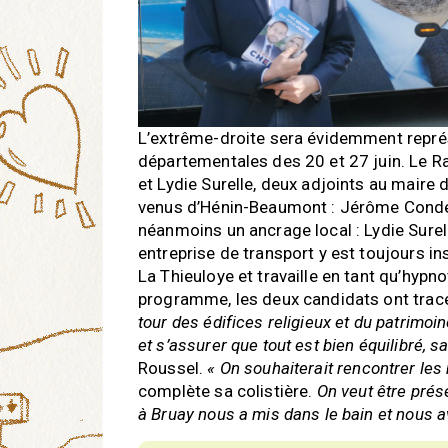
L’extrême-droite sera évidemment représ
départementales des 20 et 27 juin. Le 
et Lydie Surelle, deux adjoints au maire 
venus d’Hénin-Beaumont : Jérôme Condett
néanmoins un ancrage local : Lydie Surel
entreprise de transport y est toujours i
La Thieuloye et travaille en tant qu’hyp
programme, les deux candidats ont trac
tour des édifices religieux et du patrimoine
et s’assurer que tout est bien équilibré, s
Roussel.
« On souhaiterait rencontrer les
complète sa colistière.
On veut être prése
à Bruay nous a mis dans le bain et nous a