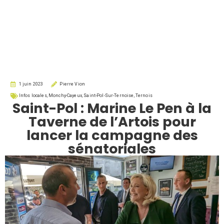
1 juin 2023
Pierre Vion
Infos locales
,
Monchy-Cayeux
,
Saint-Pol-Sur-Ternoise
,
Ternois
Saint-Pol : Marine Le Pen à la
Taverne de l’Artois pour
lancer la campagne des
sénatoriales