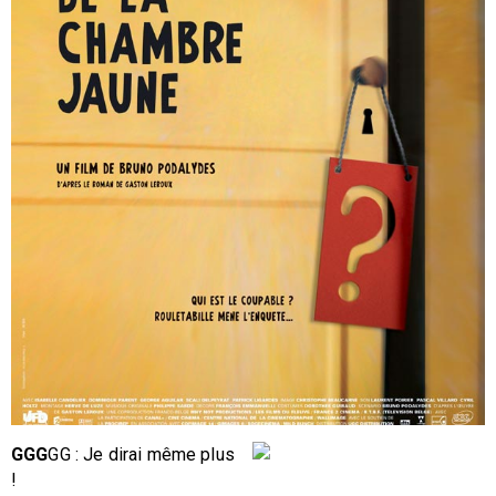
GGG
GG : Je dirai même plus
!